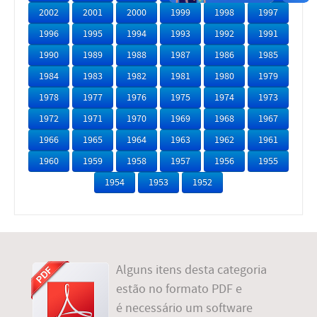
2002
2001
2000
1999
1998
1997
1996
1995
1994
1993
1992
1991
1990
1989
1988
1987
1986
1985
1984
1983
1982
1981
1980
1979
1978
1977
1976
1975
1974
1973
1972
1971
1970
1969
1968
1967
1966
1965
1964
1963
1962
1961
1960
1959
1958
1957
1956
1955
1954
1953
1952
Alguns itens desta categoria
estão no formato PDF e
é necessário um software