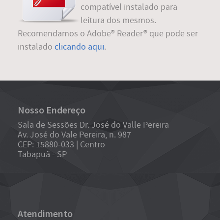
compatível instalado para
leitura dos mesmos.
Recomendamos o Adobe® Reader® que pode ser
instalado
clicando aqui
.
Nosso Endereço
Sala de Sessões Dr. José do Valle Pereira
Av. José do Vale Pereira, n. 987
CEP: 15880-033 | Centro
Tabapuã - SP
Atendimento