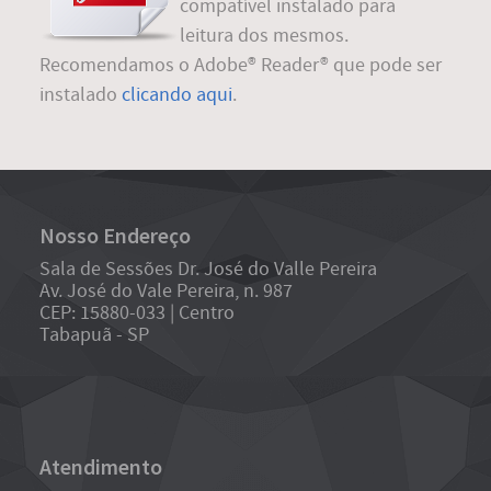
compatível instalado para
leitura dos mesmos.
Recomendamos o Adobe® Reader® que pode ser
instalado
clicando aqui
.
Nosso Endereço
Sala de Sessões Dr. José do Valle Pereira
Av. José do Vale Pereira, n. 987
CEP: 15880-033 | Centro
Tabapuã - SP
Atendimento