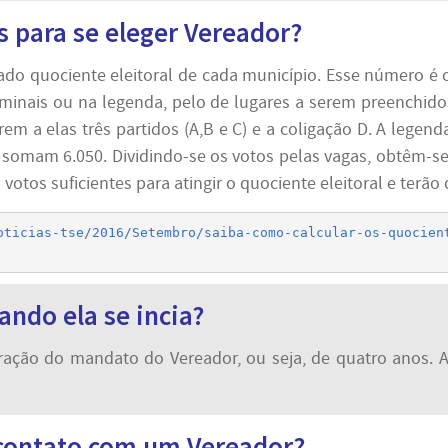
s para se eleger Vereador?
do quociente eleitoral de cada município. Esse número é o
nominais ou na legenda, pelo de lugares a serem preenchi
m a elas três partidos (A,B e C) e a coligação D. A legenda 
e somam 6.050. Dividindo-se os votos pelas vagas, obtêm-s
otos suficientes para atingir o quociente eleitoral e terão 
oticias-tse/2016/Setembro/saiba-como-calcular-os-quocien
ando ela se incia?
ação do mandato do Vereador, ou seja, de quatro anos. A L
 contato com um Vereador?