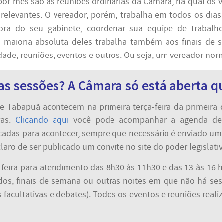
or mês são as reuniões ordinárias da Câmara, na qual os 
elevantes. O vereador, porém, trabalha em todos os dias
fora do seu gabinete, coordenar sua equipe de trabalho, 
 a maioria absoluta deles trabalha também aos finais d
idade, reuniões, eventos e outros. Ou seja, um vereador no
das sessões? A Câmara só está aberta 
e Tabapuã acontecem na primeira terça-feira da primeira q
ras.
Clicando aqui
você pode acompanhar a agenda de S
cadas para acontecer, sempre que necessário é enviado um 
aro de ser publicado um convite no site do poder legislativ
feira para atendimento das 8h30 às 11h30 e das 13 às 16 h
os, finais de semana ou outras noites em que não há ses
s facultativas e debates). Todos os eventos e reuniões rea