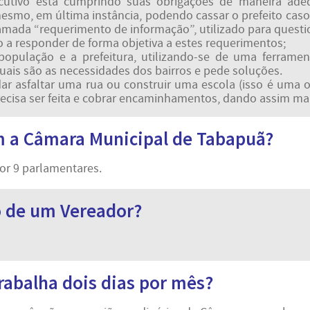
Executivo está cumprindo suas obrigações de maneira ad
mesmo, em última instância, podendo cassar o prefeito ca
chamada “requerimento de informação”, utilizado para ques
ado a responder de forma objetiva a estes requerimentos;
população e a prefeitura, utilizando-se de uma ferrame
 quais são as necessidades dos bairros e pede soluções.
 asfaltar uma rua ou construir uma escola (isso é uma o
recisa ser feita e cobrar encaminhamentos, dando assim mais
 a Câmara Municipal de Tabapuã?
or 9 parlamentares.
 de um Vereador?
rabalha dois dias por mês?