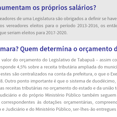
aumentam os próprios salários?
eadores de uma Legislatura são obrigados a definir se hav
s vereadores eleitos para o período 2013-2016, os entã
ue seriam eleitos para 2017-2020.
âmara? Quem determina o orçamento d
o valor do orçamento do Legislativo de Tabapuã – assim c
responde 4,5% sobre a receita tributária ampliada do muni
stes são centralizados na conta da prefeitura, o que o Exe
68. Outro ponto importante é que o sistema de duodécimo,
 das receitas tributárias no orçamento do estado e da união 
o Judiciário e do próprio Ministério Público também segue
 correspondentes às dotações orçamentárias, compreend
e Judiciário e do Ministério Público, ser-lhes-ão entregues