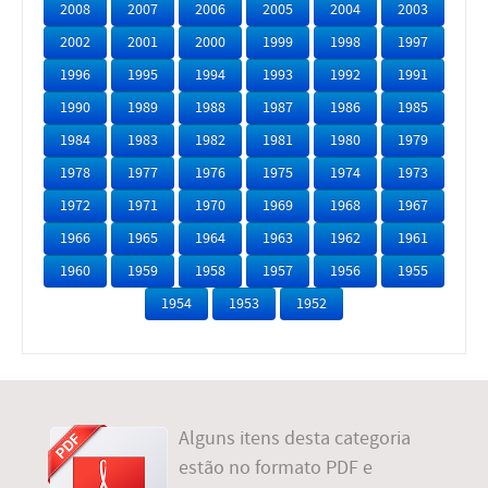
2008
2007
2006
2005
2004
2003
2002
2001
2000
1999
1998
1997
1996
1995
1994
1993
1992
1991
1990
1989
1988
1987
1986
1985
1984
1983
1982
1981
1980
1979
1978
1977
1976
1975
1974
1973
1972
1971
1970
1969
1968
1967
1966
1965
1964
1963
1962
1961
1960
1959
1958
1957
1956
1955
1954
1953
1952
Alguns itens desta categoria
estão no formato PDF e