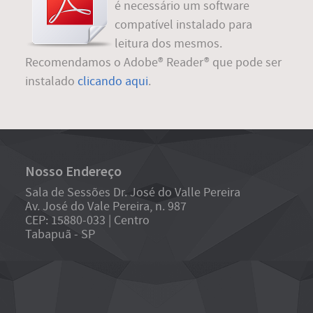
é necessário um software
compatível instalado para
leitura dos mesmos.
Recomendamos o Adobe® Reader® que pode ser
instalado
clicando aqui
.
Nosso Endereço
Sala de Sessões Dr. José do Valle Pereira
Av. José do Vale Pereira, n. 987
CEP: 15880-033 | Centro
Tabapuã - SP