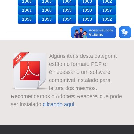
1966
1965
1964
1963
1962
1961
1960
1959
1958
1957
1956
1955
1954
1953
1952
Alguns itens desta categoria
estão no formato PDF e
é necessário um software
compatível instalado para
leitura dos mesmos.
Recomendamos o Adobe® Reader® que pode
ser instalado
clicando aqui
.