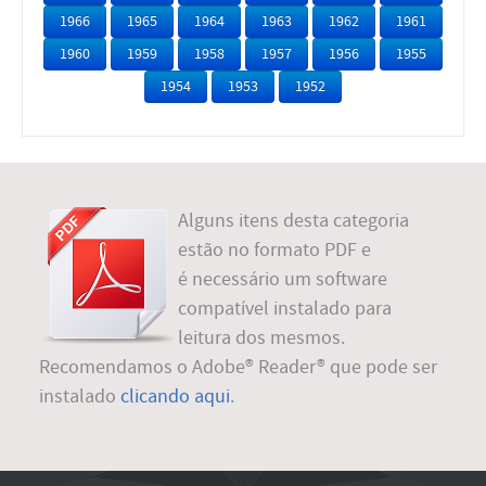
1966
1965
1964
1963
1962
1961
1960
1959
1958
1957
1956
1955
1954
1953
1952
Alguns itens desta categoria
estão no formato PDF e
é necessário um software
compatível instalado para
leitura dos mesmos.
Recomendamos o Adobe® Reader® que pode ser
instalado
clicando aqui
.