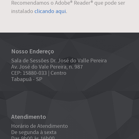
Recomendamos o Adobe® Reader® que pode ser
instalado
clicando aqui
.
Nosso Endereço
Sala de Sessões Dr. José do Valle Pereira
Av. José do Vale Pereira, n. 987
CEP: 15880-033 | Centro
Tabapuã - SP
Atendimento
Horário de Atendimento
De segunda à sexta
Das 9h00 às 16h00