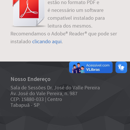
estão no formato PDF e
é necessário um software
compatível instalado para
leitura dos mesmos.
Recomendamos o Adobe® Reader® que pode ser
instalado
clicando aqui
.
Nosso Endereço
Sala de Sessões Dr. José do Valle Pereira
Av. José do Vale Pereira, n. 987
CEP: 15880-033 | Centro
Tabapuã - SP