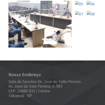
Nosso Endereço
Sala de Sessões Dr. José do Valle Pereira
Av. José do Vale Pereira, n. 987
CEP: 15880-033 | Centro
Tabapuã - SP